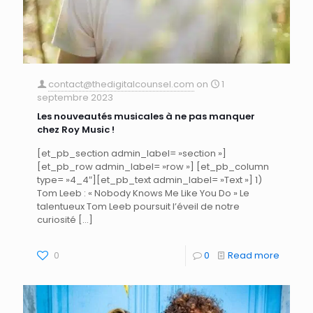
contact@thedigitalcounsel.com
on
1
septembre 2023
Les nouveautés musicales à ne pas manquer
chez Roy Music !
[et_pb_section admin_label= »section »]
[et_pb_row admin_label= »row »] [et_pb_column
type= »4_4″][et_pb_text admin_label= »Text »] 1)
Tom Leeb : « Nobody Knows Me Like You Do » Le
talentueux Tom Leeb poursuit l’éveil de notre
curiosité
[…]
0
0
Read more