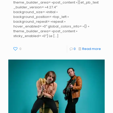
theme_builder_area= »post_content »][et_pb_text
_builder_version= »4.27.4″
background_size= »initial »
background_position= »top_left »
background_repeat= »repeat »
hover_enabled= »0″ global_colors_info= »{} »
theme_builder_area= »post_content »
sticky_enabled= »0″] Le
[…]
0
0
Read more