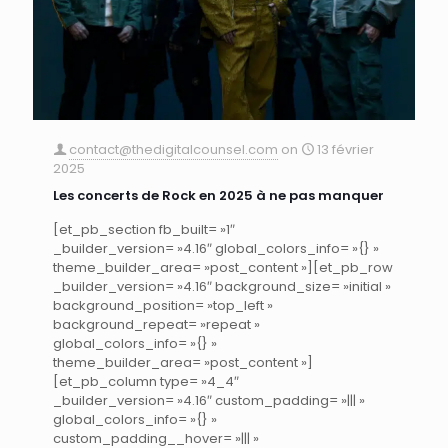
contact@thedigitalcounsel.com
on
13 février
2025
Les concerts de Rock en 2025 à ne pas manquer
[et_pb_section fb_built= »1″
_builder_version= »4.16″ global_colors_info= »{} »
theme_builder_area= »post_content »][et_pb_row
_builder_version= »4.16″ background_size= »initial »
background_position= »top_left »
background_repeat= »repeat »
global_colors_info= »{} »
theme_builder_area= »post_content »]
[et_pb_column type= »4_4″
_builder_version= »4.16″ custom_padding= »||| »
global_colors_info= »{} »
custom_padding__hover= »||| »