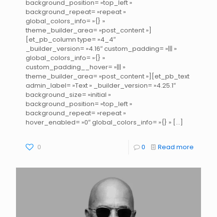
background_position= »top_left »
background_repeat= »repeat »
global_colors_info= »{} »
theme_builder_area= »post_content »]
[et_pb_column type= »4_4″
_builder_version= »4.16″ custom_padding= »||| »
global_colors_info= »{} »
custom_padding__hover= »||| »
theme_builder_area= »post_content »][et_pb_text
admin_label= »Text » _builder_version= »4.25.1″
background_size= »initial »
background_position= »top_left »
background_repeat= »repeat »
hover_enabled= »0″ global_colors_info= »{} »
[…]
0
0
Read more