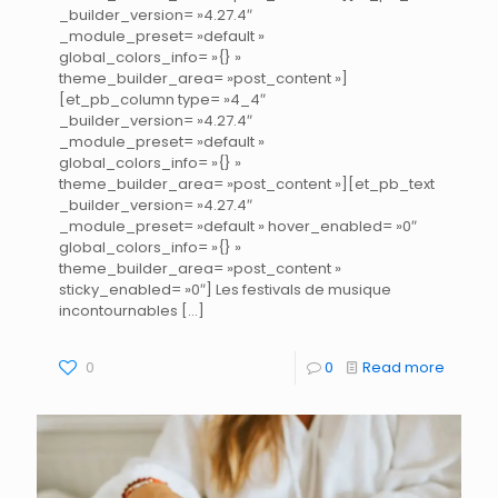
_builder_version= »4.27.4″
_module_preset= »default »
global_colors_info= »{} »
theme_builder_area= »post_content »]
[et_pb_column type= »4_4″
_builder_version= »4.27.4″
_module_preset= »default »
global_colors_info= »{} »
theme_builder_area= »post_content »][et_pb_text
_builder_version= »4.27.4″
_module_preset= »default » hover_enabled= »0″
global_colors_info= »{} »
theme_builder_area= »post_content »
sticky_enabled= »0″] Les festivals de musique
incontournables
[…]
0
0
Read more