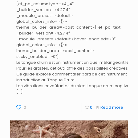
[et_pb_column type= »4_4″
_builder_version= »4.27.4″
_module_preset= »default »
global_colors_info= »{} »
theme_builder_area= »post_content »][et_pb_text
_builder_version= »4.27.4″
_module_preset= »default » hover_enabled= »0″
global_colors_info= »{} »
theme_builder_area= »post_content »
sticky_enabled= »0″]
Le tongue drum est un instrument unique, mélangeant les s
Pour les artistes, cet outil offre des possibilités créative
Ce guide explore comment tirer parti de cet instrument en p
Introduction au Tongue Drum
Les vibrations envoûtantes du steel tongue drum captivent l
[…]
0
0
Read more