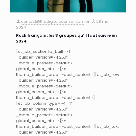
contact@thedigitalcounsel.com
on
28 mai
2024
Rock français : les 8 groupes qu’il faut suivre en
2024
[et_pb_section fb_built= »1″
_builder_version= »4.25.1″
_module_preset= »default »
global_colors_info= »{} »
theme_builder_area= »post_content »][et_pb_row
_builder_version= »4.25.1″
_module_preset= »default »
global_colors_info= »{} »
theme_builder_area= »post_content »]
[et_pb_column type= »4_4″
_builder_version= »4.25.1″
_module_preset= »default »
global_colors_info= »{} »
theme_builder_area= »post_content »][et_pb_text
_builder_version= »4.25.1″