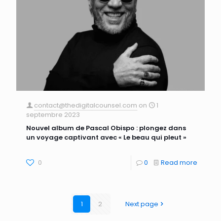
contact@thedigitalcounsel.com
on
1
septembre 2023
Nouvel album de Pascal Obispo : plongez dans
un voyage captivant avec « Le beau qui pleut »
0
0
Read more
1
2
Next page