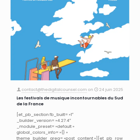
contact@thedigitalcounsel.com
on
24 juin 2025
Les festivals de musique incontournables du Sud
de la France
[et_pb_section fb_built= »1″
_builder_version= »4.27.4″
_module_preset= »default »
global_colors_info= »{} »
theme_builder_area= »post_content »][et_pb_row