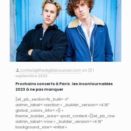
contact@thedigitalcounsel.com
on
1
septembre 2023
Prochains concerts à Paris : les incontournables
2023 à ne pas manquer
[et_pb_section fb_built= »1″
admin_label= »section » _builder_version= »4.16″
global_colors_info= »{} »
theme_builder_area= »post_content »][et_pb_row
admin_label= »row » _builder_version= »4.16″
background_size= »initial »