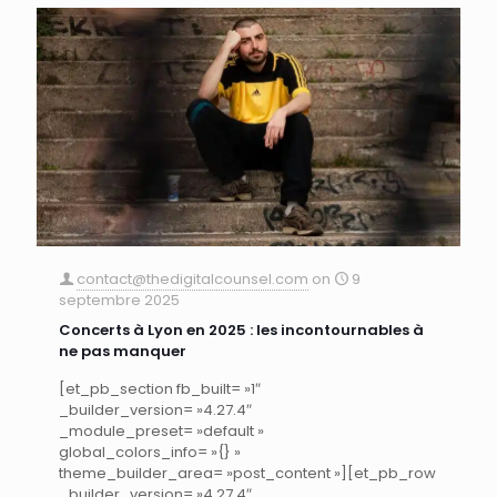
contact@thedigitalcounsel.com
on
9
septembre 2025
Concerts à Lyon en 2025 : les incontournables à
ne pas manquer
[et_pb_section fb_built= »1″
_builder_version= »4.27.4″
_module_preset= »default »
global_colors_info= »{} »
theme_builder_area= »post_content »][et_pb_row
_builder_version= »4.27.4″