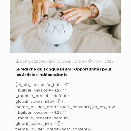
contact@thedigitalcounsel.com
on
7 avril 2025
Le Marché du Tongue Drum : Opportunités pour
les Artistes Indépendants
[et_pb_section fb_built= »1″
_builder_version= »4.27.4″
_module_preset= »default »
global_colors_info= »{} »
theme_builder_area= »post_content »][et_pb_row
_builder_version= »4.27.4″
_module_preset= »default »
global_colors_info= »{} »
theme_builder_area= »post_content »]